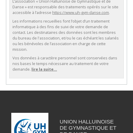
L’association « Union Halluinoise de Gymnastique et de
Danse » est responsable des traitements opérés sur le site
accessible à l’adresse
https://www.uh-gym-danse.com
.
Les informations recueillies font l’objet d’un traitement
informatique à des fins de suivi de votre demande de
contact. Les destinataires des données sont les membres
du bureau de l'association, et/ou le cas échéant les salariés
ou les bénévoles de l’association en charge de cette
mission.
Vos données à caractère personnel sont conservées dans
nos bases le temps nécessaire au traitement de votre
demande.
lire la suite...
UNION HALLUINOISE
DE GYMNASTIQUE ET