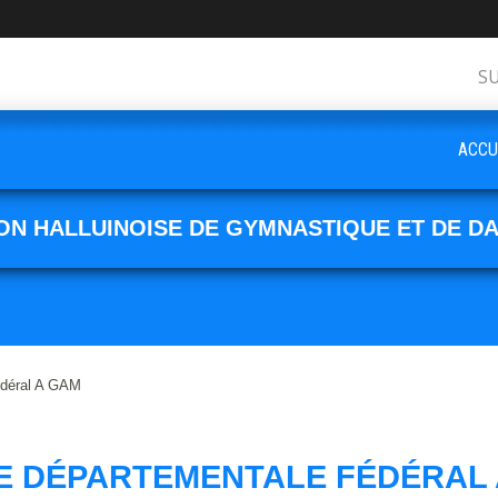
S
ACCU
ON HALLUINOISE DE GYMNASTIQUE ET DE D
édéral A GAM
E DÉPARTEMENTALE FÉDÉRAL