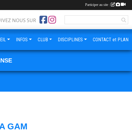
Participer au site :
UIVEZ NOUS SUR
EIL
INFOS
CLUB
DISCIPLINES
CONTACT et PLAN
ANSE
 A GAM