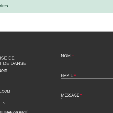
ires.
NOM
*
ISE DE
T DE DANSE
NOIR
EMAIL
*
L.COM
MESSAGE
*
LES
U INAPPROPRIÉ