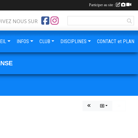
Participer au site :
UIVEZ NOUS SUR
EIL
INFOS
CLUB
DISCIPLINES
CONTACT et PLAN
ANSE